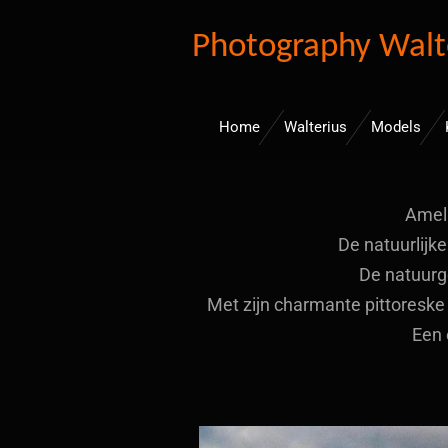
Ga
Photography Walt
direct
naar
de
Home
Walterius
Models
hoofdinhoud
Amela
De natuurlijk
De natuurg
Met zijn charmante pittoreske
Een 