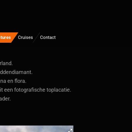
ctures
Cruises
Contact
rland.
Waddendiamant.
a en flora.
 een fotografische toplacatie.
ader.